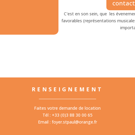
contac
C'est en son sein, que les éveneme
favorables (représentations musicale
importa
RENSEIGNEMENT
Faites votre demande de location
Tél : +33 (0)3 88 30 00 65
Email :
foyer.stpaul@orange.fr