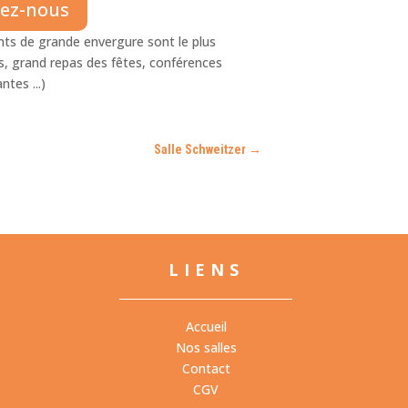
tez-nous
nts de grande envergure sont le plus
s, grand repas des fêtes, conférences
ntes ...)
Salle Schweitzer
→
LIENS
Accueil
Nos salles
Contact
CGV