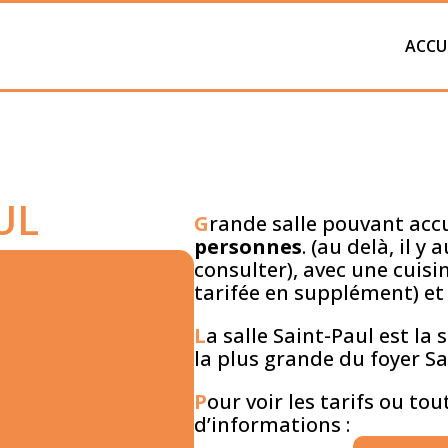
ACCU
UL
G
rande salle pouvant accu
personnes
. (au delà, il y
consulter), avec une cuisi
tarifée en supplément) et
L
a salle Saint-Paul est la 
la plus grande du foyer Sa
P
our voir les tarifs ou to
d’informations :