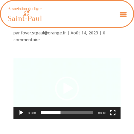
_SocialParty143
par
foyer.stpaul@orange.fr
|
Août 14, 2023
|
0
commentaire
Lecteur
vidéo
00:00
00:10