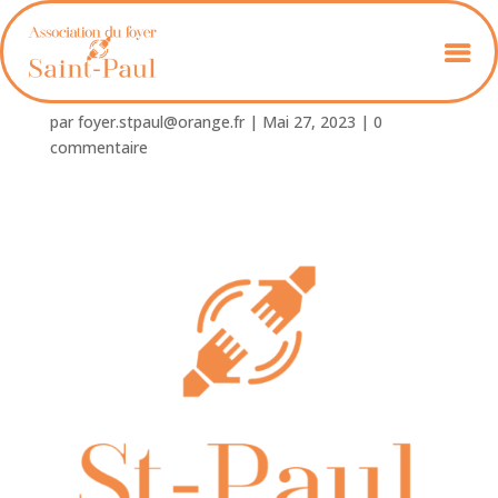
cropped-Icone-site.png
par
foyer.stpaul@orange.fr
|
Mai 27, 2023
|
0
commentaire