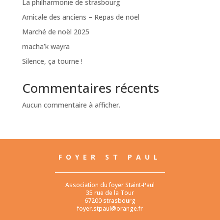
La philharmonie de strasbourg
Amicale des anciens – Repas de nöel
Marché de noël 2025
macha’k wayra
Silence, ça tourne !
Commentaires récents
Aucun commentaire à afficher.
FOYER ST PAUL
Association du foyer Staint-Paul
35 rue de la Tour
67200 strasbourg
foyer.stpaul@orange.fr