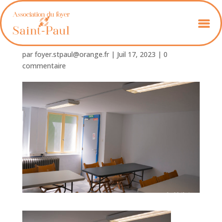
Foyer_St_Paul-14-2
par
foyer.stpaul@orange.fr
|
Juil 17, 2023
|
0
commentaire