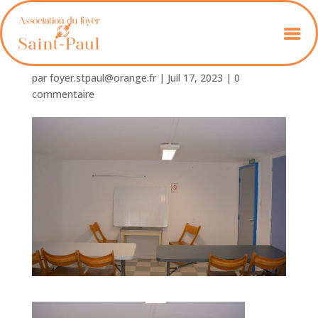
Foyer_St_Paul-16
par
foyer.stpaul@orange.fr
|
Juil 17, 2023
|
0
commentaire