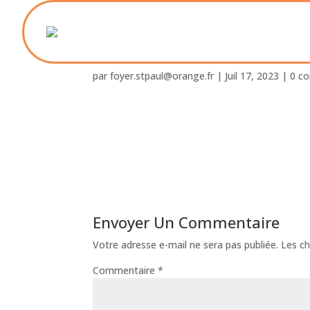
Foyer_St_Paul-19
par
foyer.stpaul@orange.fr
|
Juil 17, 2023
|
0 c
Envoyer Un Commentaire
Votre adresse e-mail ne sera pas publiée.
Les ch
Commentaire
*