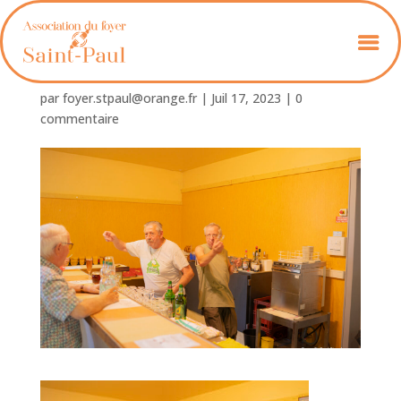
Foyer_St_Paul-29
par
foyer.stpaul@orange.fr
|
Juil 17, 2023
|
0
commentaire