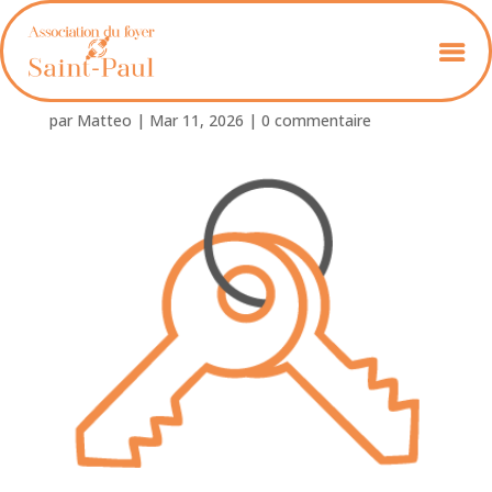
location_salles_illu
par
Matteo
|
Mar 11, 2026
|
0 commentaire