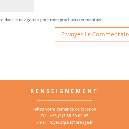
te dans le navigateur pour mon prochain commentaire.
RENSEIGNEMENT
Faites votre demande de location
Tél : +33 (0)3 88 30 00 65
Email :
foyer.stpaul@orange.fr