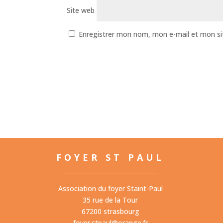
Site web
Enregistrer mon nom, mon e-mail et mon si
FOYER ST PAUL
Association du foyer Staint-Paul
35 rue de la Tour
67200 strasbourg
foyer.stpaul@orange.fr