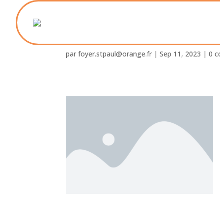
placeholder-img-404
par
foyer.stpaul@orange.fr
|
Sep 11, 2023
|
0 