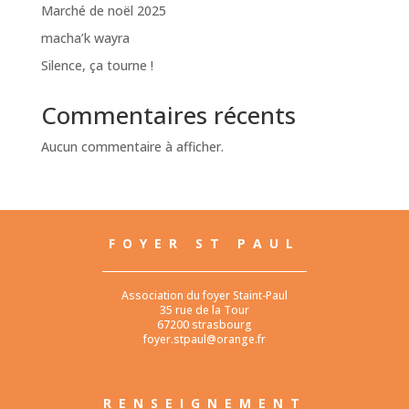
Marché de noël 2025
macha’k wayra
Silence, ça tourne !
Commentaires récents
Aucun commentaire à afficher.
FOYER ST PAUL
Association du foyer Staint-Paul
35 rue de la Tour
67200 strasbourg
foyer.stpaul@orange.fr
RENSEIGNEMENT