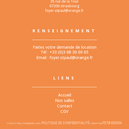
35 rue de la Tour
67200 strasbourg
foyer.stpaul@orange.fr
RENSEIGNEMENT
Faites votre demande de location
Tél : +33 (0)3 88 30 00 65
Email :
foyer.stpaul@orange.fr
LIENS
Accueil
Nos salles
Contact
CGV
POLITIQUE DE CONFIDENTIALITÉ
FDTB-DESIGN
FOYER ST PAUL STRASBOURG | 2026 |
| CONCEPTION