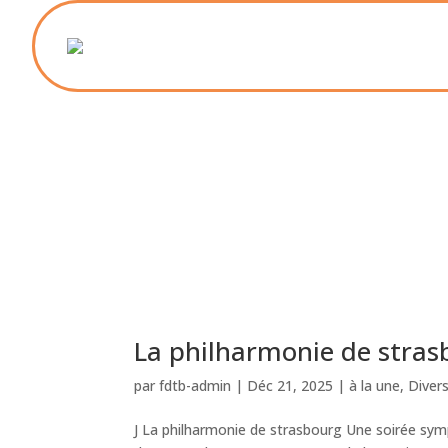
La philharmonie de stras
par
fdtb-admin
|
Déc 21, 2025
|
à la une
,
Diver
J La philharmonie de strasbourg Une soirée sy