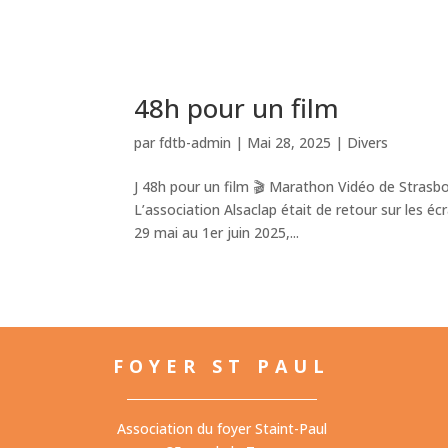
48h pour un film
par
fdtb-admin
|
Mai 28, 2025
|
Divers
J 48h pour un film 🎬 Marathon Vidéo de Strasbou
L’association Alsaclap était de retour sur les é
29 mai au 1er juin 2025,...
FOYER ST PAUL
Association du foyer Staint-Paul