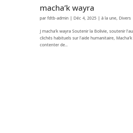
macha’k wayra
par
fdtb-admin
|
Déc 4, 2025
|
à la une
,
Divers
J macha’k wayra Soutenir la Bolivie, soutenir l
clichés habituels sur l’aide humanitaire, Macha’
contenter de...