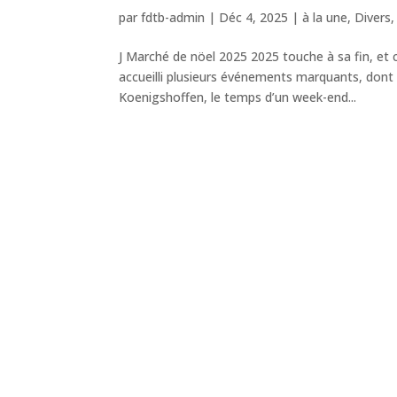
par
fdtb-admin
|
Déc 4, 2025
|
à la une
,
Divers
J Marché de nöel 2025 2025 touche à sa fin, et c
accueilli plusieurs événements marquants, dont l
Koenigshoffen, le temps d’un week-end...