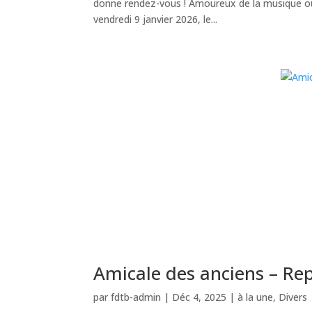
donne rendez-vous ! Amoureux de la musique ou 
vendredi 9 janvier 2026, le...
Amicale des anciens – Re
par
fdtb-admin
|
Déc 4, 2025
|
à la une
,
Divers