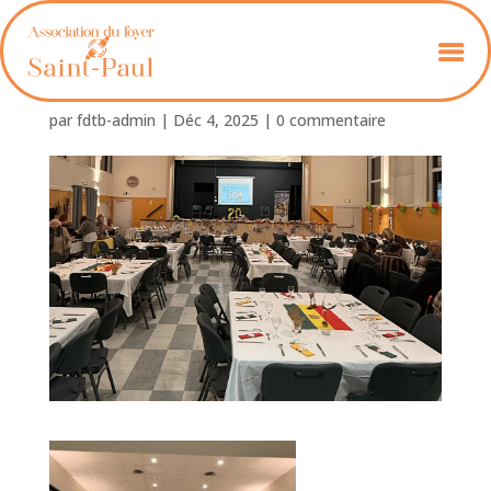
Foyer-St-Paul_06
par
fdtb-admin
|
Déc 4, 2025
|
0 commentaire