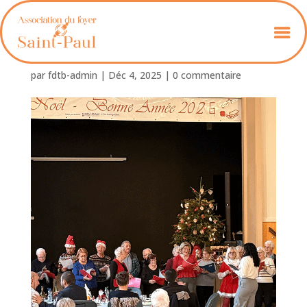
Foyer-St-Paul_07
par
fdtb-admin
|
Déc 4, 2025
|
0 commentaire