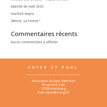
Marché de noël 2025
macha’k wayra
Silence, ça tourne !
Commentaires récents
Aucun commentaire à afficher.
FOYER ST PAUL
Association du foyer Staint-Paul
35 rue de la Tour
67200 strasbourg
foyer.stpaul@orange.fr