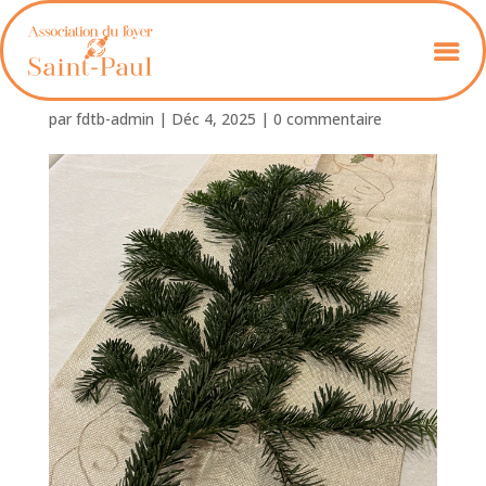
Foyer-St-Paul_21
par
fdtb-admin
|
Déc 4, 2025
|
0 commentaire