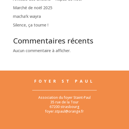
Marché de noël 2025
macha’k wayra
Silence, ça tourne !
Commentaires récents
Aucun commentaire à afficher.
FOYER ST PAUL
Association du foyer Staint-Paul
35 rue de la Tour
67200 strasbourg
foyer.stpaul@orange.fr