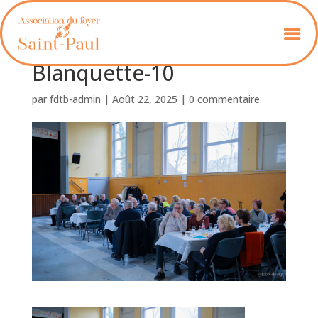
Foyer_St_Paul_
Blanquette-10
par
fdtb-admin
|
Août 22, 2025
|
0 commentaire