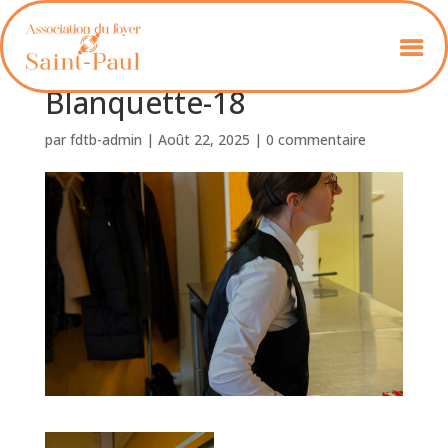
Foyer_St_Paul_
Blanquette-18
par
fdtb-admin
|
Août 22, 2025
|
0 commentaire