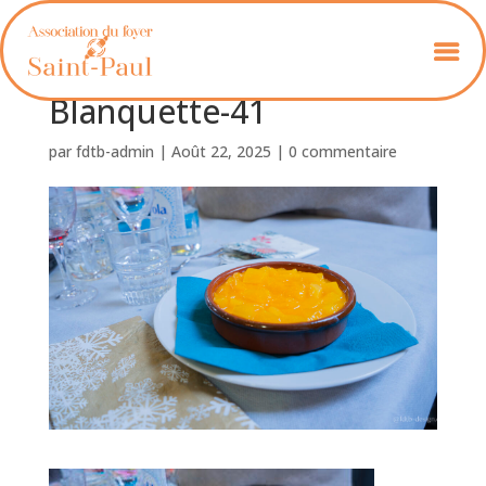
Foyer_St_Paul_
Blanquette-41
par
fdtb-admin
|
Août 22, 2025
|
0 commentaire