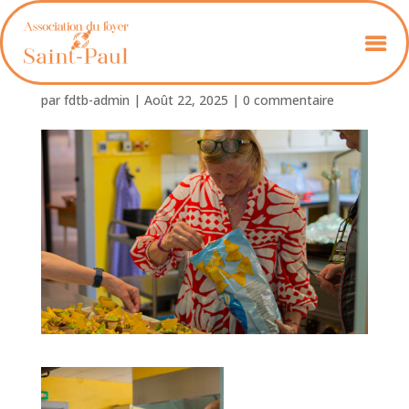
Foyer_St_Paul_ Chili-03
par
fdtb-admin
|
Août 22, 2025
|
0 commentaire