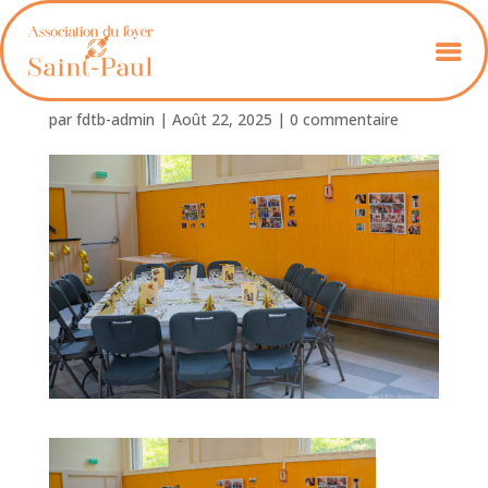
Foyer_St_Paul_50_Ans-19
par
fdtb-admin
|
Août 22, 2025
|
0 commentaire