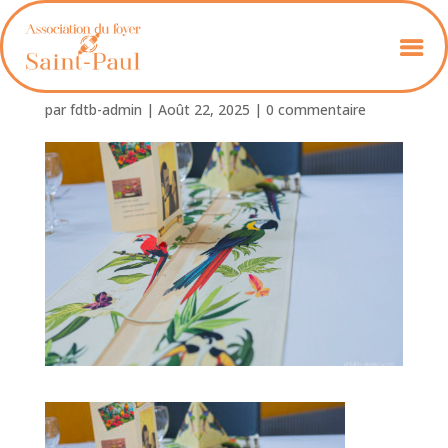
Foyer_St_Paul_50_Ans-20
par
fdtb-admin
|
Août 22, 2025
|
0 commentaire