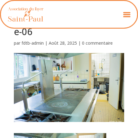
Foyer_St_Paul_avec_scén
e-06
par
fdtb-admin
|
Août 28, 2025
|
0 commentaire