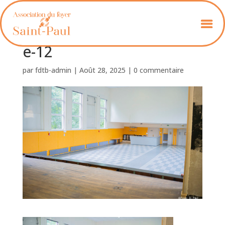
Foyer_St_Paul_avec_scén
e-12
par
fdtb-admin
|
Août 28, 2025
|
0 commentaire