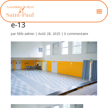
Foyer_St_Paul_avec_scén
e-13
par
fdtb-admin
|
Août 28, 2025
|
0 commentaire