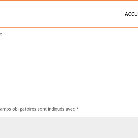
ACCU
éne-14
e
amps obligatoires sont indiqués avec
*