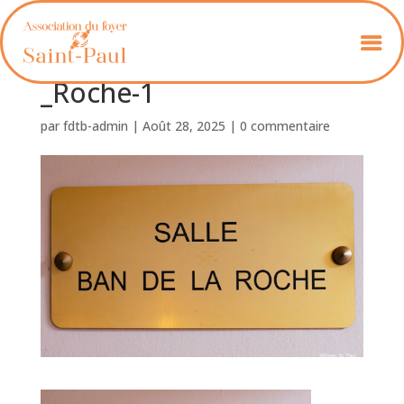
Foyer_St_Paul_Ban_de_la
_Roche-1
par
fdtb-admin
|
Août 28, 2025
|
0 commentaire