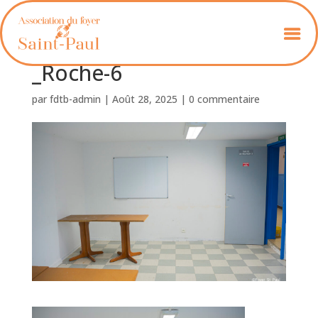
Foyer_St_Paul_Ban_de_la
_Roche-6
par
fdtb-admin
|
Août 28, 2025
|
0 commentaire