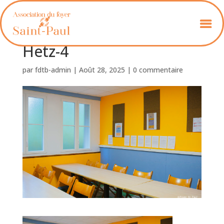
Foyer_St_Paul_Colette
Hetz-4
par
fdtb-admin
|
Août 28, 2025
|
0 commentaire