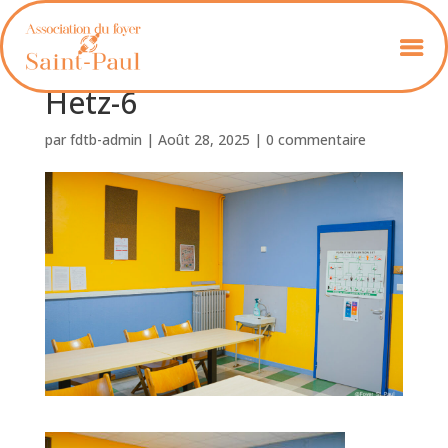
Foyer_St_Paul_Colette
Hetz-6
par
fdtb-admin
|
Août 28, 2025
|
0 commentaire