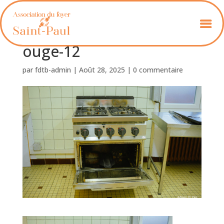
Foyer_St_Paul_Oberlin_R
ouge-12
par
fdtb-admin
|
Août 28, 2025
|
0 commentaire