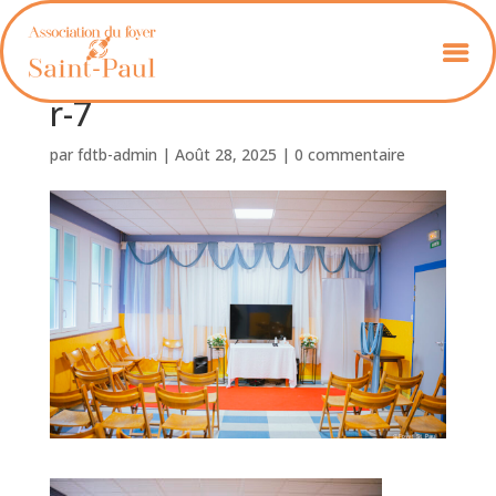
Foyer_St_Paul_Schweitze
r-7
par
fdtb-admin
|
Août 28, 2025
|
0 commentaire